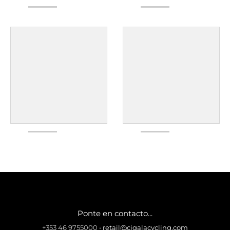
Ponte en contacto...
+353 46 9755000
•
retail@cigalacycling.com