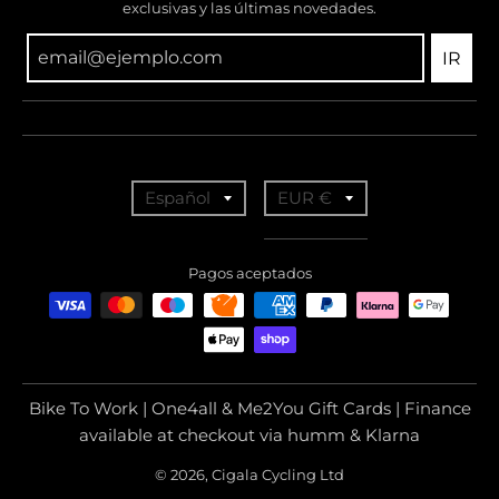
exclusivas y las últimas novedades.
IR
T
T
Español
EUR €
r
r
a
a
Pagos aceptados
n
n
s
s
l
l
a
a
Bike To Work | One4all & Me2You Gift Cards | Finance
t
t
available at checkout via humm & Klarna
i
i
© 2026, Cigala Cycling Ltd
o
o