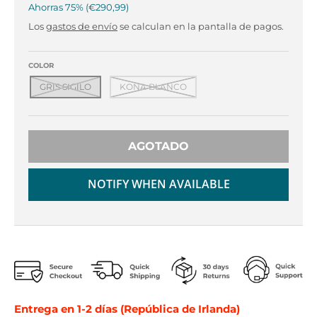
r
r
Ahorras
75%
€290,99
o
o
Los
gastos de envío
se calculan en la pantalla de pagos.
p
p
d
d
o
o
COLOR
w
w
GRIS SIGILO
KONA BLANCO
n
n
_
_
l
l
a
a
AGOTADO
b
b
e
e
NOTIFY WHEN AVAILABLE
l
l
Entrega en 1-2 días (República de Irlanda)