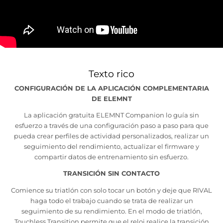
Texto rico
CONFIGURACIÓN DE LA APLICACIÓN COMPLEMENTARIA
DE ELEMNT
La aplicación gratuita ELEMNT Companion lo guía sin
esfuerzo a través de una configuración paso a paso para que
pueda crear perfiles de actividad personalizados, realizar un
seguimiento del rendimiento, actualizar el firmware y
compartir datos de entrenamiento sin esfuerzo.
TRANSICIÓN SIN CONTACTO
Comience su triatlón con solo tocar un botón y deje que RIVAL
haga todo el trabajo cuando se trata de realizar un
seguimiento de su rendimiento. En el modo de triatlón,
Touchless Transition permite que el reloj realice la transición