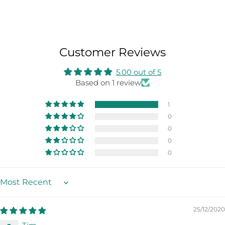
Customer Reviews
5.00 out of 5
Based on 1 review
1
0
0
0
0
Sort by
25/12/2020