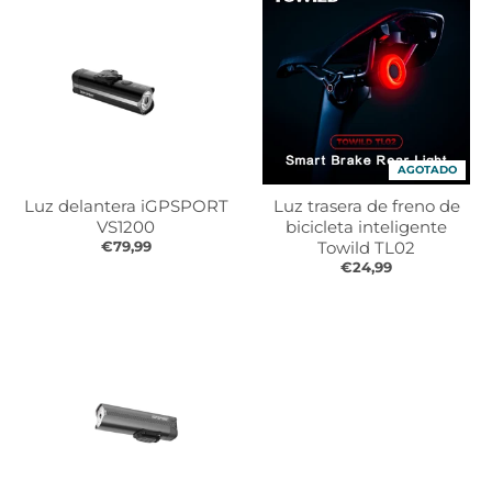
r
r
o
o
p
p
d
d
o
o
w
w
n
n
_
_
AGOTADO
l
l
Luz delantera iGPSPORT
Luz trasera de freno de
a
a
VS1200
bicicleta inteligente
b
b
€79,99
Towild TL02
e
e
€24,99
l
l