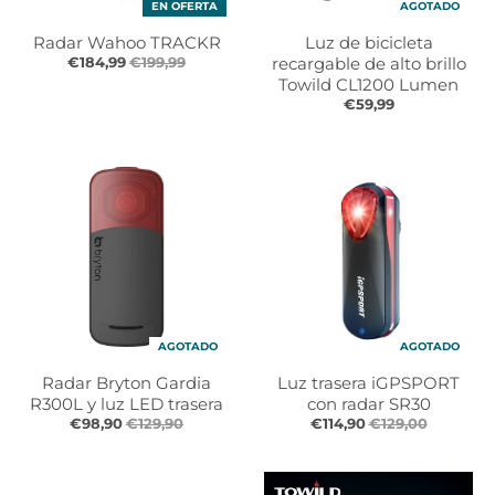
EN OFERTA
AGOTADO
s
s
.
.
Radar Wahoo TRACKR
Luz de bicicleta
g
g
€184,99
€199,99
recargable de alto brillo
e
e
Towild CL1200 Lumen
€59,99
n
n
e
e
r
r
a
a
l
l
.
.
l
c
a
u
n
r
g
r
AGOTADO
AGOTADO
u
e
a
n
Radar Bryton Gardia
Luz trasera iGPSPORT
g
c
R300L y luz LED trasera
con radar SR30
e
y
€98,90
€129,90
€114,90
€129,00
.
.
d
d