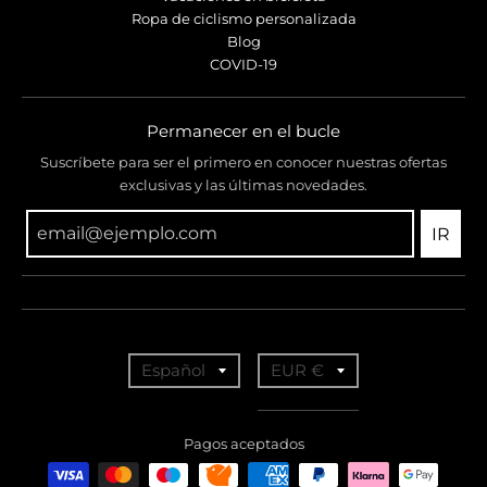
Ropa de ciclismo personalizada
Blog
COVID-19
Permanecer en el bucle
Suscríbete para ser el primero en conocer nuestras ofertas
exclusivas y las últimas novedades.
IR
T
T
Español
EUR €
r
r
a
a
Pagos aceptados
n
n