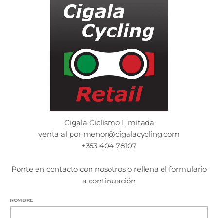
s
s
.
.
g
g
e
e
n
n
e
e
r
r
a
a
l
l
.
.
l
c
Cigala Ciclismo Limitada
a
u
n
r
venta al por menor@cigalacycling.com
g
r
+353
404 78107
u
e
a
n
Ponte en contacto con nosotros o rellena el formulario
g
c
a continuación
e
y
.
.
NOMBRE
d
d