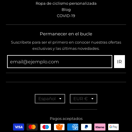
Ropa de ciclismo personalizada
Blog
COVID-19
Permanecer en el bucle
Suscríbete para ser el primero en conocer nuestras ofertas
exclusivas y las últimas novedades.
IR
T
T
Español
EUR €
r
r
a
a
Pagos aceptados
n
n