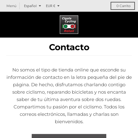
T
T
Español
EUR €
Menú
0
Carrito
r
r
a
a
n
n
s
s
l
l
Contacto
a
a
t
t
i
i
o
o
No somos el tipo de tienda online que esconde su
n
n
información de contacto en la letra pequeña del pie de
m
m
página. De hecho, disfrutamos charlando contigo
i
i
sobre ciclismo, reparando bicicletas y nos encanta
s
s
saber de tu última aventura sobre dos ruedas.
s
s
Compartimos tu pasión por el ciclismo. Todos los
i
i
n
n
correos electrónicos, llamadas y charlas son
g
g
bienvenidos.
:
:
e
e