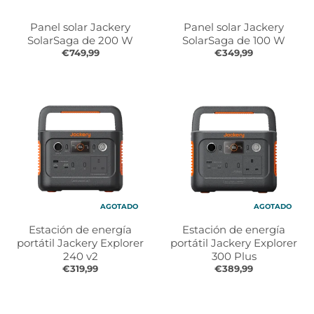
s
s
.
.
Panel solar Jackery
Panel solar Jackery
g
g
SolarSaga de 200 W
SolarSaga de 100 W
e
e
€749,99
€349,99
n
n
e
e
r
r
a
a
l
l
.
.
l
c
a
u
n
r
g
r
AGOTADO
AGOTADO
u
e
Estación de energía
Estación de energía
a
n
portátil Jackery Explorer
portátil Jackery Explorer
g
c
240 v2
300 Plus
e
y
€319,99
€389,99
.
.
d
d