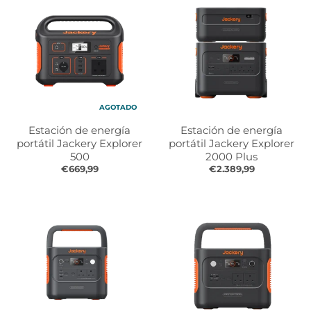
r
r
o
o
p
p
d
d
o
o
w
w
n
n
_
_
AGOTADO
l
l
Estación de energía
Estación de energía
a
a
portátil Jackery Explorer
portátil Jackery Explorer
b
b
500
2000 Plus
e
e
€669,99
€2.389,99
l
l