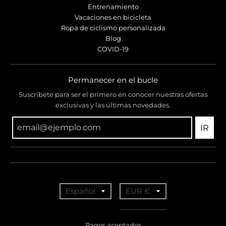
Entrenamiento
Vacaciones en bicicleta
Ropa de ciclismo personalizada
Blog
COVID-19
Permanecer en el bucle
Suscríbete para ser el primero en conocer nuestras ofertas
exclusivas y las últimas novedades.
IR
T
T
Español
EUR €
r
r
a
a
Pagos aceptados