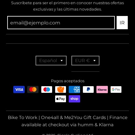
Suscríbete para ser el primero en conocer nuestras ofertas
exclusivas y las últimas novedades.
IR
T
T
Español
EUR €
r
r
a
a
Pagos aceptados
n
n
s
s
l
l
a
a
Bike To Work | One4all & Me2You Gift Cards | Finance
t
t
available at checkout via humm & Klarna
i
i