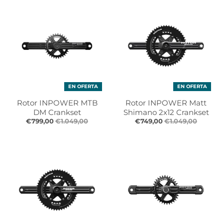
r
r
o
o
p
p
d
d
o
o
w
w
n
n
_
_
EN OFERTA
EN OFERTA
l
l
a
a
Rotor INPOWER MTB
Rotor INPOWER Matt
b
b
DM Crankset
Shimano 2x12 Crankset
e
e
€799,00
€1.049,00
€749,00
€1.049,00
l
l