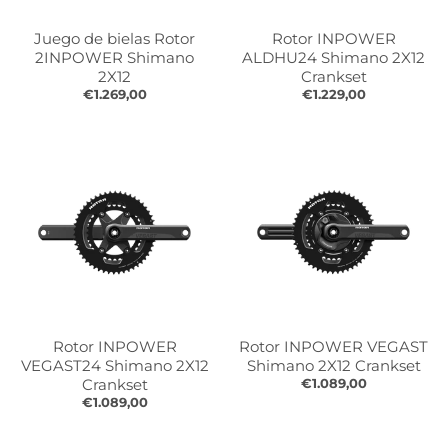
s
s
.
.
Juego de bielas Rotor
Rotor INPOWER
g
g
2INPOWER Shimano
ALDHU24 Shimano 2X12
e
e
2X12
Crankset
€1.269,00
€1.229,00
n
n
e
e
r
r
a
a
l
l
.
.
l
c
a
u
n
r
g
r
u
e
a
n
Rotor INPOWER
Rotor INPOWER VEGAST
g
c
VEGAST24 Shimano 2X12
Shimano 2X12 Crankset
e
y
Crankset
€1.089,00
€1.089,00
.
.
d
d