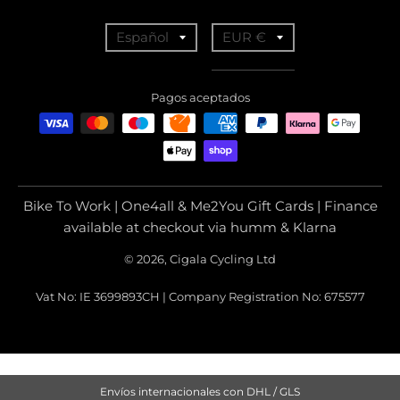
T
T
Español
EUR €
r
r
a
a
Pagos aceptados
n
n
s
s
l
l
a
a
Bike To Work | One4all & Me2You Gift Cards | Finance
t
t
available at checkout via humm & Klarna
i
i
© 2026, Cigala Cycling Ltd
o
o
Vat No: IE 3699893CH | Company Registration No: 675577
n
n
m
m
i
i
s
s
Envíos internacionales con DHL / GLS