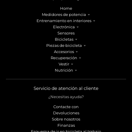
r
r
o
o
Home
p
p
Medidores de potencia
d
d
Entrenamiento en interiores
o
o
Electrónica
w
w
Sensores
n
n
Bicicletas
_
_
Piezas de bicicleta
Accesorios
l
l
Recuperación
a
a
Vestir
b
b
Nutrición
e
e
l
l
Servicio de atención al cliente
¿Necesitas ayuda?
Contacte con
Devoluciones
Sobre nosotros
Finanzas
Esquema de ir en bicicleta al trabajo