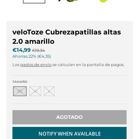
r
r
o
o
p
p
d
d
o
o
veloToze Cubrezapatillas altas
w
w
2.0 amarillo
n
n
_
_
€14,99
€19,34
l
l
Ahorras
22%
€4,35
a
a
Los
gastos de envío
se calculan en la pantalla de pagos.
b
b
e
e
l
l
TAMAÑO
SG
M
L
AGOTADO
NOTIFY WHEN AVAILABLE