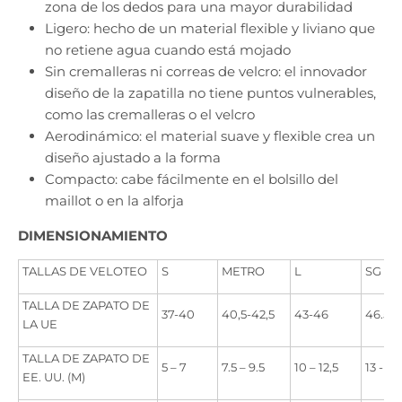
zona de los dedos para una mayor durabilidad
Ligero: hecho de un material flexible y liviano que
no retiene agua cuando está mojado
Sin cremalleras ni correas de velcro: el innovador
diseño de la zapatilla no tiene puntos vulnerables,
como las cremalleras o el velcro
Aerodinámico: el material suave y flexible crea un
diseño ajustado a la forma
Compacto: cabe fácilmente en el bolsillo del
maillot o en la alforja
DIMENSIONAMIENTO
TALLAS DE VELOTEO
S
METRO
L
SG
TALLA DE ZAPATO DE
37-40
40,5-42,5
43-46
46.5-
LA UE
TALLA DE ZAPATO DE
5 – 7
7.5 – 9.5
10 – 12,5
13 - 15
EE. UU. (M)