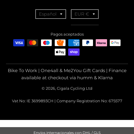
T
T
Español
EUR €
r
r
a
a
Pagos aceptados
n
n
s
s
l
l
a
a
Bike To Work | One4all & Me2You Gift Cards | Finance
t
t
available at checkout via humm & Klarna
i
i
© 2026, Cigala Cycling Ltd
o
o
Vat No: IE 3699893CH | Company Registration No: 675577
n
n
m
m
i
i
s
s
Envíos internacionales con DHL / GLS