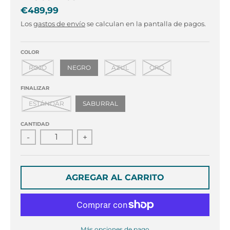
r
r
€489,99
o
o
p
p
Los
gastos de envío
se calculan en la pantalla de pagos.
d
d
o
o
COLOR
w
w
ROJO
NEGRO
AZUL
ORO
n
n
_
_
FINALIZAR
l
l
a
a
ESTÁNDAR
SABURRAL
b
b
e
e
CANTIDAD
l
l
-
+
AGREGAR AL CARRITO
Más opciones de pago