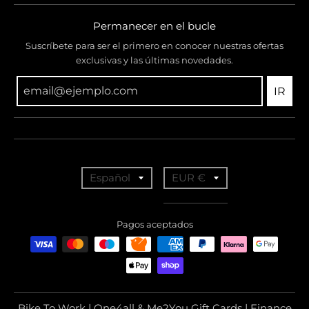
Permanecer en el bucle
Suscríbete para ser el primero en conocer nuestras ofertas
exclusivas y las últimas novedades.
IR
T
T
Español
EUR €
r
r
a
a
Pagos aceptados
n
n
s
s
l
l
a
a
Bike To Work | One4all & Me2You Gift Cards | Finance