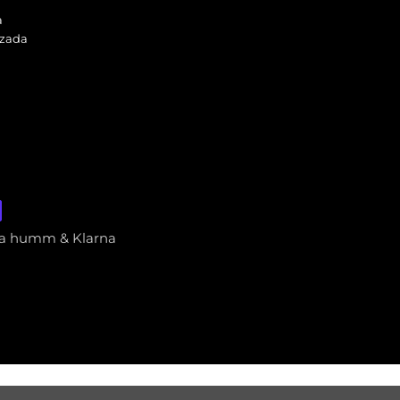
a
izada
via humm & Klarna