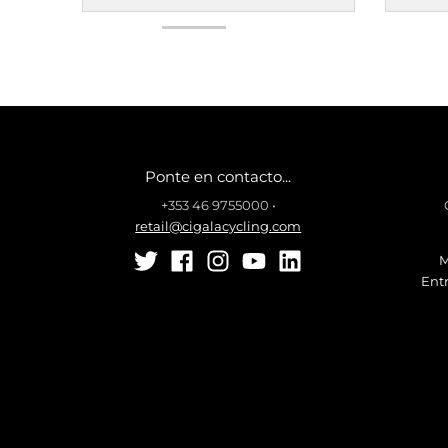
Ponte en contacto...
+353 46 9755000
•
retail@cigalacycling.com
M
Ent