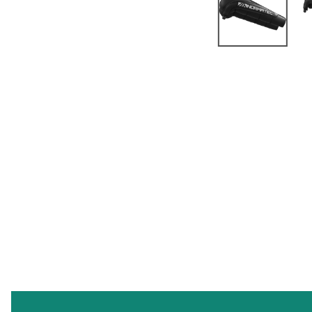
r
r
o
o
p
p
d
d
o
o
w
w
n
n
_
_
l
l
a
a
b
b
e
e
l
l