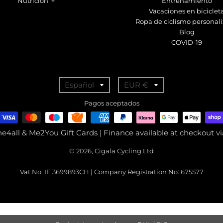
Nutrición
Entrenamiento
Vacaciones en biciclet
Ropa de ciclismo personal
Blog
COVID-19
T
T
Español
EUR €
r
r
Pagos aceptados
a
a
n
n
ne4all & Me2You Gift Cards | Finance available at checkout 
s
s
© 2026, Cigala Cycling Ltd
l
l
a
a
Vat No: IE 3699893CH | Company Registration No: 675577
t
t
i
i
o
o