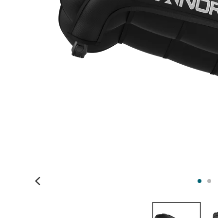
s
s
.
.
g
g
e
e
n
n
e
e
r
r
a
a
l
l
.
.
l
c
a
u
n
r
g
r
u
e
a
n
g
c
e
y
.
.
d
d