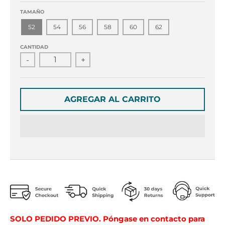
r
r
o
o
TAMAÑO
p
p
52
54
56
58
60
62
d
d
o
o
CANTIDAD
w
w
-
+
n
n
_
_
l
l
AGREGAR AL CARRITO
a
a
b
b
e
e
l
l
SOLO PEDIDO PREVIO. Póngase en contacto para