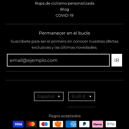
Ropa de ciclismo personalizada
Blog
COVID-19
Permanecer en el bucle
Suscríbete para ser el primero en conocer nuestras ofertas
exclusivas y las últimas novedades.
IR
T
T
Español
EUR €
r
r
a
a
Pagos aceptados
n
n