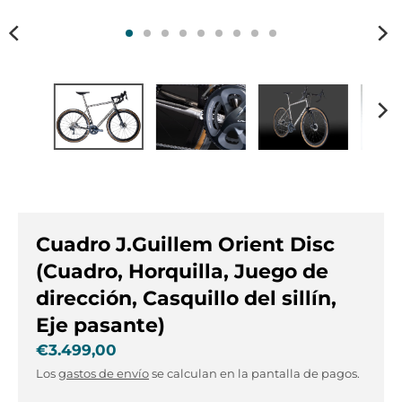
s
s
.
.
g
g
e
e
n
n
e
e
r
r
a
a
l
l
.
.
l
c
a
u
Cuadro J.Guillem Orient Disc
n
r
g
r
(Cuadro, Horquilla, Juego de
u
e
dirección, Casquillo del sillín,
a
n
Eje pasante)
g
c
e
y
€3.499,00
.
.
Los
gastos de envío
se calculan en la pantalla de pagos.
d
d