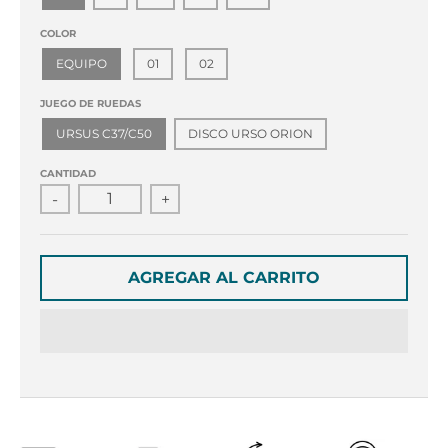
r
r
o
o
COLOR
p
p
EQUIPO
01
02
d
d
o
o
JUEGO DE RUEDAS
w
w
n
n
URSUS C37/C50
DISCO URSO ORION
_
_
CANTIDAD
l
l
-
+
a
a
b
b
e
e
l
l
AGREGAR AL CARRITO