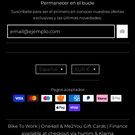
Permanecer en el bucle
Suscríbete para ser el primero en conocer nuestras ofertas
exclusivas y las últimas novedades.
IR
T
T
Español
EUR €
r
r
a
a
Pagos aceptados
n
n
s
s
l
l
a
a
Bike To Work | One4all & Me2You Gift Cards | Finance
t
t
available at checkout via humm & Klarna