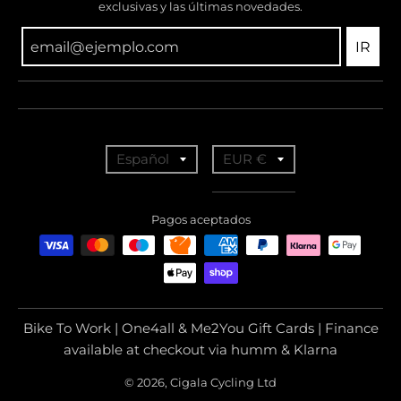
exclusivas y las últimas novedades.
IR
T
T
Español
EUR €
r
r
a
a
Pagos aceptados
n
n
s
s
l
l
a
a
Bike To Work | One4all & Me2You Gift Cards | Finance
t
t
available at checkout via humm & Klarna
i
i
© 2026, Cigala Cycling Ltd
o
o