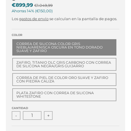
r
r
€899,99
€1.049,99
o
o
Ahorras
14%
€150,00
p
p
Los
gastos de envío
se calculan en la pantalla de pagos.
d
d
o
o
w
w
COLOR
n
n
CORREA DE SILICONA COLOR GRIS
_
_
NIEBLA/ARENISCA OSCURA EN TONO DORADO
SUAVE Y ZAFIRO
l
l
a
a
ZAFIRO, TITANIO DLC GRIS CARBONO CON CORREA
b
b
DE SILICONA NEGRA/GRIS GUIJARRO
e
e
l
l
CORREA DE PIEL DE COLOR ORO SUAVE Y ZAFIRO
CON PIEDRA CALIZA
PLATA ZAFIRO CON CORREA DE SILICONA
WHITESTONE
CANTIDAD
-
+