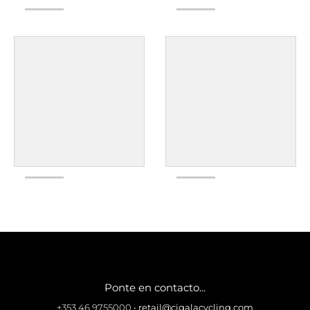
Ponte en contacto...
+353 46 9755000
•
retail@cigalacycling.com