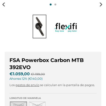
r
r
o
o
p
p
d
d
o
o
w
w
n
n
_
_
l
l
a
a
b
b
e
e
FSA Powerbox Carbon MTB
l
l
392EVO
€1.059,00
€1.199,00
Ahorras
12%
€140,00
Los
gastos de envío
se calculan en la pantalla de pagos.
LONGITUD DE MANIVELA
170 MM
175 MM