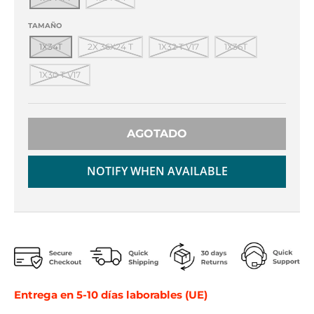
TAMAÑO
1X34T
2X 36X24 T
1X32 T V17
1X36T
1X30 T V17
AGOTADO
NOTIFY WHEN AVAILABLE
Entrega en 5-10 días laborables (UE)