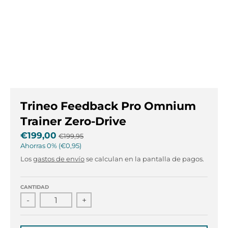
s
s
.
.
g
g
e
e
n
n
e
e
r
r
a
a
l
l
Trineo Feedback Pro Omnium
.
.
l
c
Trainer Zero-Drive
a
u
€199,00
€199,95
n
r
Ahorras
0%
€0,95
g
r
Los
gastos de envío
se calculan en la pantalla de pagos.
u
e
a
n
g
c
CANTIDAD
e
y
-
+
.
.
d
d