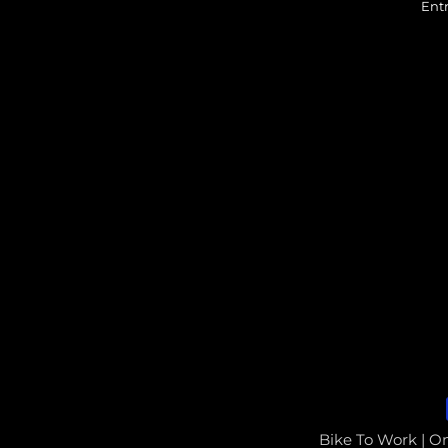
Ent
Bike To Work | O