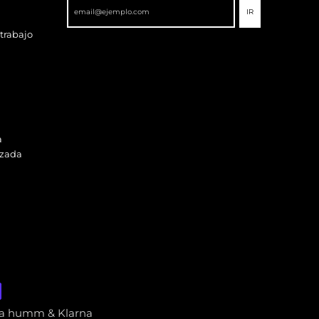
IR
 trabajo
a
izada
via humm & Klarna