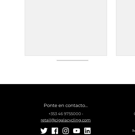
Ponte en contacto...
+353 46 9755000
•
retail@cigalacycling.com
M