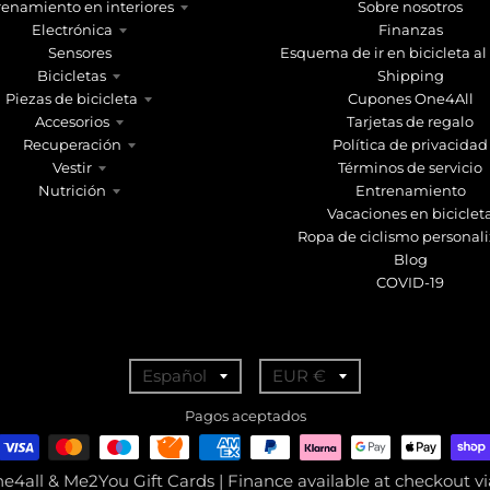
renamiento en interiores
Sobre nosotros
Electrónica
Finanzas
Sensores
Esquema de ir en bicicleta al
Bicicletas
Shipping
Piezas de bicicleta
Cupones One4All
Accesorios
Tarjetas de regalo
Recuperación
Política de privacidad
Vestir
Términos de servicio
Nutrición
Entrenamiento
Vacaciones en biciclet
Ropa de ciclismo personal
Blog
COVID-19
T
T
Español
EUR €
r
r
Pagos aceptados
a
a
n
n
ne4all & Me2You Gift Cards | Finance available at checkout 