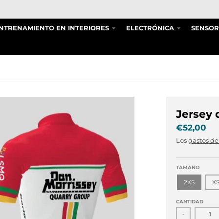
NTRENAMIENTO EN INTERIORES
ELECTRÓNICA
SENSOR
Jersey 
€52,00
Los
gastos de
TAMAÑO
2XS
X
CANTIDAD
-