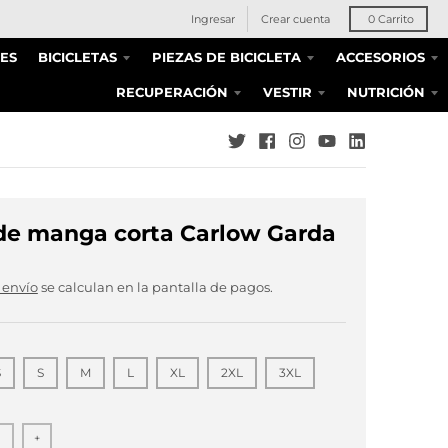
Ingresar
Crear cuenta
0
Carrito
ES
BICICLETAS
PIEZAS DE BICICLETA
ACCESORIOS
RECUPERACIÓN
VESTIR
NUTRICIÓN
de manga corta Carlow Garda
 envío
se calculan en la pantalla de pagos.
S
S
M
L
XL
2XL
3XL
+