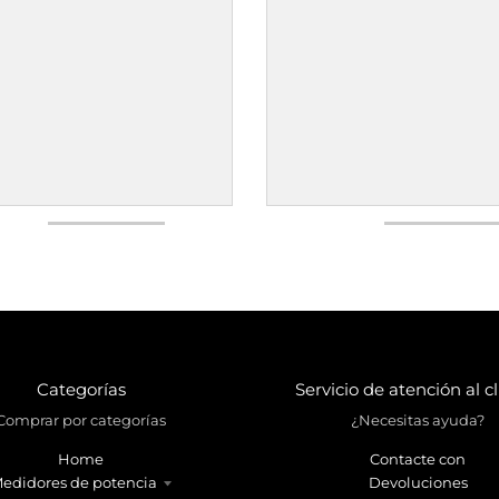
Categorías
Servicio de atención al c
Comprar por categorías
¿Necesitas ayuda?
Home
Contacte con
edidores de potencia
Devoluciones