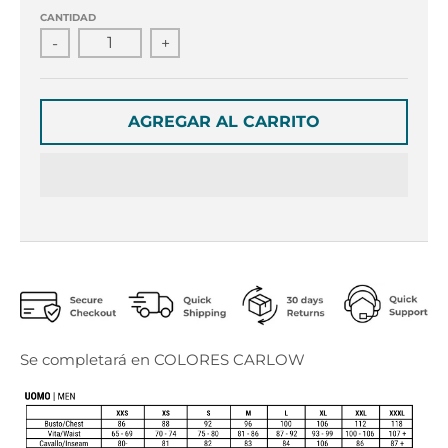
r
r
CANTIDAD
o
o
-
+
p
p
d
d
o
o
w
w
AGREGAR AL CARRITO
n
n
_
_
l
l
a
a
b
b
e
e
l
l
Se completará en COLORES CARLOW