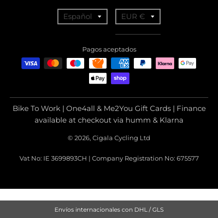
T
T
Español
EUR €
r
r
a
a
Pagos aceptados
n
n
s
s
l
l
a
a
Bike To Work | One4all & Me2You Gift Cards | Finance
t
t
available at checkout via humm & Klarna
i
i
© 2026, Cigala Cycling Ltd
o
o
Vat No: IE 3699893CH | Company Registration No: 675577
n
n
m
m
i
i
s
s
Envíos internacionales con DHL / GLS