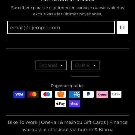
Suscríbete para ser el primero en conocer nuestras ofertas
exclusivas y las últimas novedades.
IR
T
T
Español
EUR €
r
r
a
a
Pagos aceptados
n
n
s
s
l
l
a
a
Bike To Work | One4all & Me2You Gift Cards | Finance
t
t
available at checkout via humm & Klarna