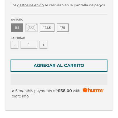
r
r
Los
gastos de envío
se calculan en la pantalla de pagos.
o
o
p
p
d
d
TAMAÑO
o
o
165
170
172.5
175
w
w
n
n
CANTIDAD
_
_
-
+
l
l
a
a
b
b
e
e
AGREGAR AL CARRITO
l
l
or 6 monthly payments of
€58.00
with
more info