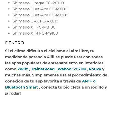
Shimano Ultegra FC-R8100
Shimano Dura-Ace FC-R9100
Shimano Dura-Ace FC-R9200
Shimano GRX FC-RX810
Shimano XT FC-M8100
Shimano XTR FC-M9100
DENTRO
Si el clima dificulta el ciclismo al aire libre, tu
medidor de potencia 4iiii se puede usar con todas
las apps populares de entrenamiento en interiores,
como
Zwift
,
TrainerRoad
,
Wahoo SYSTM
,
Rouvy
y
muchas más. Simplemente usa el procedimiento de
conexión de tu app favorita a través de
ANT+ o
Bluetooth Smart
, conecta tu bicicleta a un rodillo y
¡a rodar!