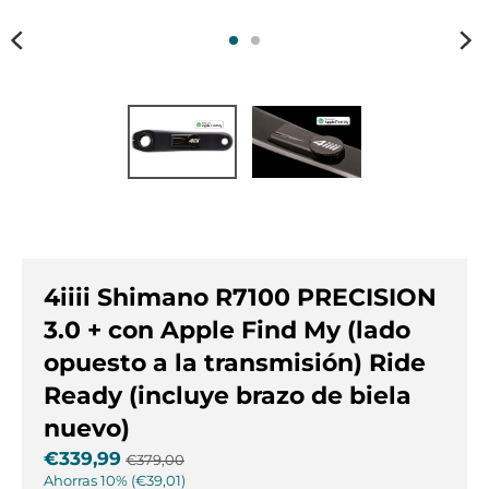
s
s
.
.
g
g
e
e
n
n
e
e
r
r
a
a
l
l
.
.
l
c
a
u
4iiii Shimano R7100 PRECISION
n
r
g
r
3.0 + con Apple Find My (lado
u
e
opuesto a la transmisión) Ride
a
n
Ready (incluye brazo de biela
g
c
e
y
nuevo)
.
.
€339,99
€379,00
d
d
Ahorras
10%
€39,01