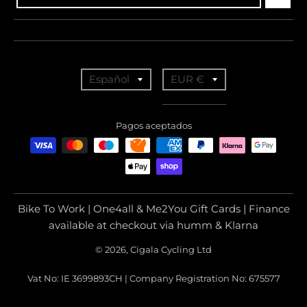
T
T
Español
EUR €
r
r
a
a
Pagos aceptados
n
n
s
s
l
l
a
a
Bike To Work | One4all & Me2You Gift Cards | Finance
t
t
available at checkout via humm & Klarna
i
i
© 2026, Cigala Cycling Ltd
o
o
Vat No: IE 3699893CH | Company Registration No: 675577
n
n
m
m