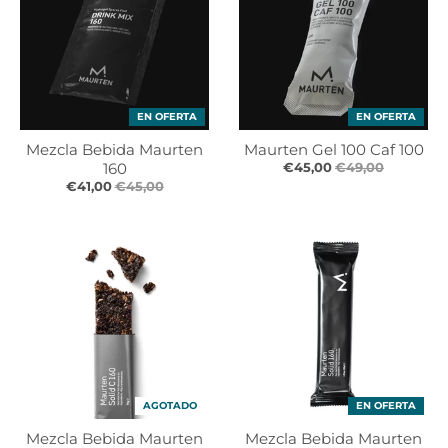
r
r
o
o
p
p
d
d
o
o
w
w
EN OFERTA
EN OFERTA
n
n
Mezcla Bebida Maurten
Maurten Gel 100 Caf 100
_
_
160
€45,00
€49,00
l
l
€41,00
€45,00
a
a
b
b
e
e
l
l
AGOTADO
EN OFERTA
Mezcla Bebida Maurten
Mezcla Bebida Maurten