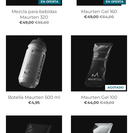
EN OFERTA
EN OFERTA
s
s
.
.
Mezcla para bebidas
Maurten Gel 160
g
g
Maurten 320
€49,00
€54,00
e
e
€49,00
€55,00
n
n
e
e
r
r
a
a
l
l
.
.
l
c
a
u
n
r
g
r
AGOTADO
u
e
Botella Maurten 500 ml
Maurten Gel 100
a
n
€4,95
€44,00
€49,00
g
c
e
y
.
.
d
d