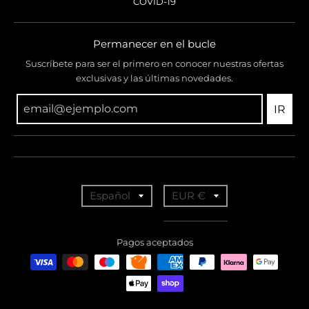
COVID-19
Permanecer en el bucle
Suscríbete para ser el primero en conocer nuestras ofertas
exclusivas y las últimas novedades.
IR
T
T
Español
EUR €
r
r
a
a
Pagos aceptados
n
n
s
s
l
l