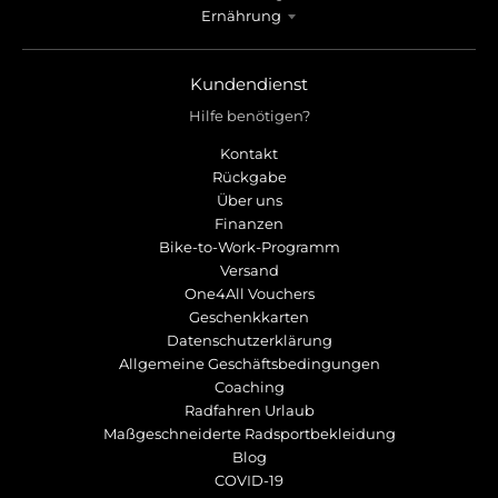
r
r
Ernährung
o
o
p
p
d
d
Kundendienst
o
o
Hilfe benötigen?
w
w
n
n
Kontakt
_
_
Rückgabe
l
l
Über uns
a
a
Finanzen
b
b
Bike-to-Work-Programm
e
e
Versand
l
l
One4All Vouchers
Geschenkkarten
Datenschutzerklärung
Allgemeine Geschäftsbedingungen
Coaching
Radfahren Urlaub
Maßgeschneiderte Radsportbekleidung
Blog
COVID-19