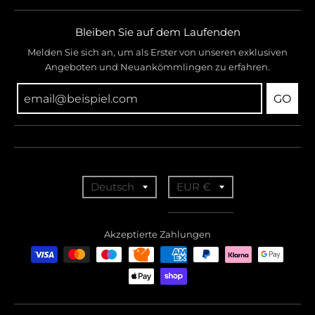
Bleiben Sie auf dem Laufenden
Melden Sie sich an, um als Erster von unseren exklusiven
Angeboten und Neuankömmlingen zu erfahren.
GO
T
T
Deutsch
EUR €
r
r
a
a
Akzeptierte Zahlungen
n
n
s
s
l
l
a
a