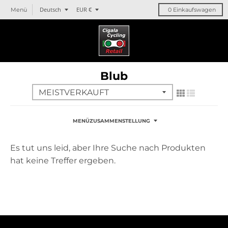
T
T
Deutsch
EUR €
Menü
0
Einkaufswagen
r
r
a
a
n
n
s
s
l
l
Blub
a
a
t
t
i
i
o
o
n
n
MENÜZUSAMMENSTELLUNG
m
m
i
i
Es tut uns leid, aber Ihre Suche nach Produkten
s
s
hat keine Treffer ergeben.
s
s
i
i
n
n
g
g
:
:
d
d