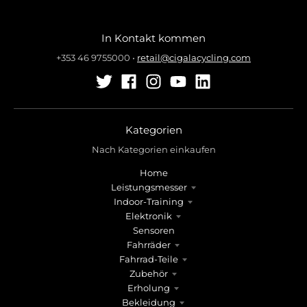
e
e
.
.
g
g
In Kontakt kommen
e
e
+353 46 9755000
•
retail@cigalacycling.com
n
n
e
e
r
r
a
a
l
l
Kategorien
.
.
Nach Kategorien einkaufen
l
c
a
u
Home
n
r
Leistungsmesser
g
r
Indoor-Training
Elektronik
u
e
Sensoren
a
n
Fahrräder
g
c
Fahrrad-Teile
e
y
Zubehör
.
.
Erholung
d
d
Bekleidung