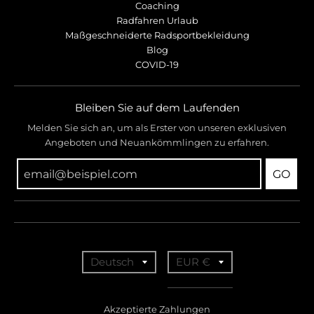
Coaching
Radfahren Urlaub
Maßgeschneiderte Radsportbekleidung
Blog
COVID-19
Bleiben Sie auf dem Laufenden
Melden Sie sich an, um als Erster von unseren exklusiven
Angeboten und Neuankömmlingen zu erfahren.
GO
T
T
Deutsch
EUR €
r
r
a
a
Akzeptierte Zahlungen