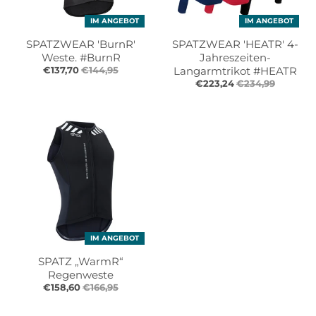
e
e
.
.
IM ANGEBOT
IM ANGEBOT
g
g
SPATZWEAR 'BurnR'
SPATZWEAR 'HEATR' 4-
e
e
Weste. #BurnR
Jahreszeiten-
n
n
€137,70
€144,95
Langarmtrikot #HEATR
e
e
€223,24
€234,99
r
r
a
a
l
l
.
.
l
c
a
u
n
r
g
r
u
e
a
n
IM ANGEBOT
g
c
SPATZ „WarmR“
e
y
Regenweste
.
.
€158,60
€166,95
d
d