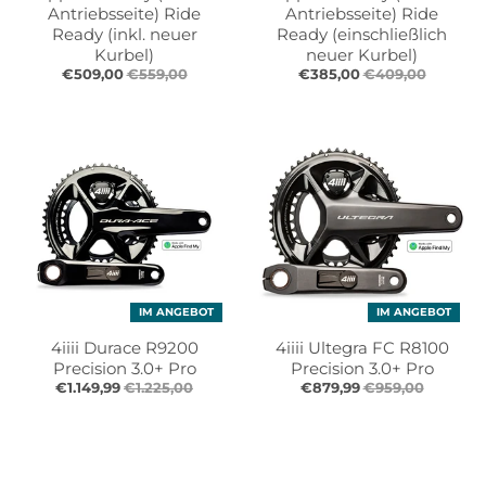
r
r
Antriebsseite) Ride
Antriebsseite) Ride
o
o
Ready (inkl. neuer
Ready (einschließlich
p
p
Kurbel)
neuer Kurbel)
d
d
€509,00
€559,00
€385,00
€409,00
o
o
w
w
n
n
_
_
l
l
a
a
b
b
e
e
l
l
IM ANGEBOT
IM ANGEBOT
4iiii Durace R9200
4iiii Ultegra FC R8100
Precision 3.0+ Pro
Precision 3.0+ Pro
€1.149,99
€1.225,00
€879,99
€959,00