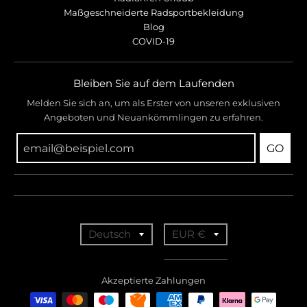
Maßgeschneiderte Radsportbekleidung
Blog
COVID-19
Bleiben Sie auf dem Laufenden
Melden Sie sich an, um als Erster von unseren exklusiven
Angeboten und Neuankömmlingen zu erfahren.
GO
T
T
Deutsch
EUR €
r
r
a
a
Akzeptierte Zahlungen
n
n