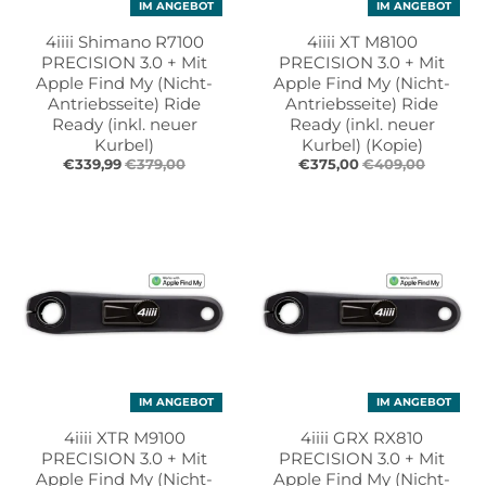
IM ANGEBOT
IM ANGEBOT
e
e
.
.
4iiii Shimano R7100
4iiii XT M8100
g
g
PRECISION 3.0 + Mit
PRECISION 3.0 + Mit
e
e
Apple Find My (Nicht-
Apple Find My (Nicht-
Antriebsseite) Ride
Antriebsseite) Ride
n
n
Ready (inkl. neuer
Ready (inkl. neuer
e
e
Kurbel)
Kurbel) (Kopie)
r
r
€339,99
€379,00
€375,00
€409,00
a
a
l
l
.
.
l
c
a
u
n
r
g
r
u
e
a
n
g
c
IM ANGEBOT
IM ANGEBOT
e
y
4iiii XTR M9100
4iiii GRX RX810
.
.
PRECISION 3.0 + Mit
PRECISION 3.0 + Mit
d
d
Apple Find My (Nicht-
Apple Find My (Nicht-