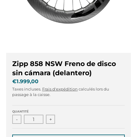
r
r
.
.
g
g
e
e
n
n
e
e
r
r
a
a
l
l
Zipp 858 NSW Freno de disco
.
.
l
c
sin cámara (delantero)
a
u
€1.999,00
n
r
Taxes incluses.
Frais d'expédition
calculés lors du
g
r
passage à la caisse.
u
e
a
n
g
c
QUANTITÉ
e
y
-
+
.
.
d
d