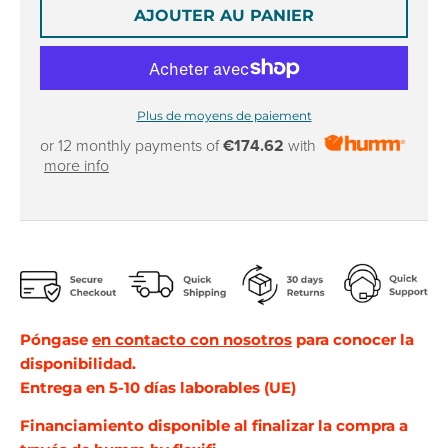
r
r
AJOUTER AU PANIER
o
o
p
p
d
d
o
o
w
w
Plus de moyens de paiement
n
n
or 12 monthly payments of
€174.62
with
_
_
more info
l
l
a
a
b
b
e
e
l
l
Póngase
en contacto con nosotros
para conocer la
disponibilidad.
Entrega en 5-10 días laborables (UE)
Financiamiento
disponible al finalizar la compra a