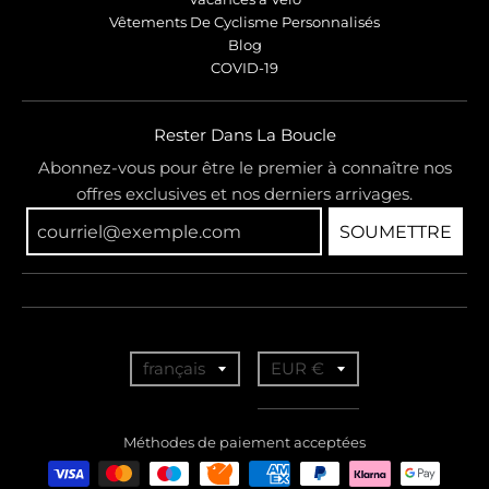
Vêtements De Cyclisme Personnalisés
Blog
COVID-19
Rester Dans La Boucle
Abonnez-vous pour être le premier à connaître nos
offres exclusives et nos derniers arrivages.
SOUMETTRE
T
T
français
EUR €
r
r
a
a
Méthodes de paiement acceptées
n
n