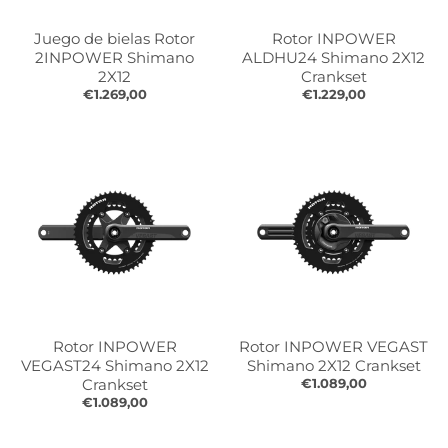
r
r
.
.
Juego de bielas Rotor
Rotor INPOWER
g
g
2INPOWER Shimano
ALDHU24 Shimano 2X12
e
e
2X12
Crankset
€1.269,00
€1.229,00
n
n
e
e
r
r
a
a
l
l
.
.
l
c
a
u
n
r
g
r
u
e
a
n
Rotor INPOWER
Rotor INPOWER VEGAST
g
c
VEGAST24 Shimano 2X12
Shimano 2X12 Crankset
e
y
Crankset
€1.089,00
€1.089,00
.
.
d
d