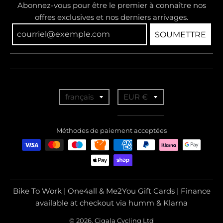
Abonnez-vous pour être le premier à connaître nos
offres exclusives et nos derniers arrivages.
SOUMETTRE
T
T
français
EUR €
r
r
a
a
Méthodes de paiement acceptées
n
n
s
s
l
l
a
a
Bike To Work | One4all & Me2You Gift Cards | Finance
t
t
available at checkout via humm & Klarna
i
i
© 2026, Cigala Cycling Ltd