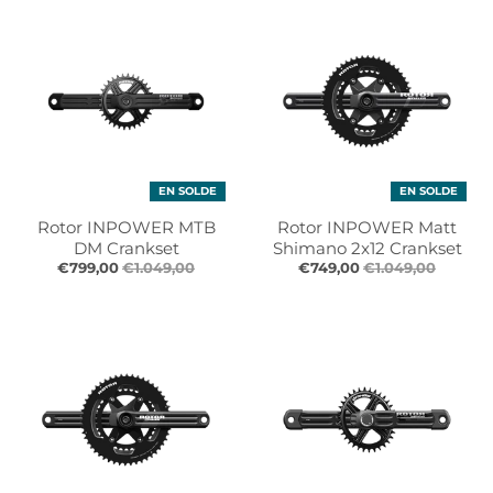
r
r
o
o
p
p
d
d
o
o
w
w
n
n
_
_
EN SOLDE
EN SOLDE
l
l
a
a
Rotor INPOWER MTB
Rotor INPOWER Matt
b
b
DM Crankset
Shimano 2x12 Crankset
e
e
€799,00
€1.049,00
€749,00
€1.049,00
l
l