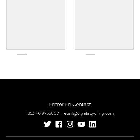
Entrer En Contact
+353 46 9755000
•
retail@cigalacycling.com