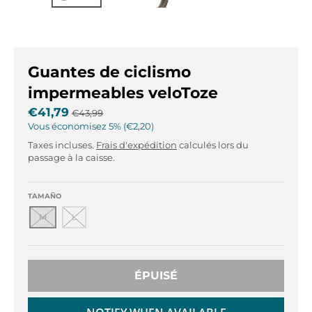
r
r
o
o
p
p
d
d
o
o
Guantes de ciclismo
w
w
impermeables veloToze
n
n
_
_
€41,79
€43,99
l
l
Vous économisez
5%
€2,20
a
a
Taxes incluses.
Frais d'expédition
calculés lors du
b
b
passage à la caisse.
e
e
l
l
TAMAÑO
M
L
ÉPUISÉ