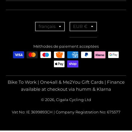
T
T
français
EUR €
r
r
a
a
Méthodes de paiement acceptées
n
n
s
s
l
l
a
a
Bike To Work | One4all & Me2You Gift Cards | Finance
t
t
available at checkout via humm & Klarna
i
i
© 2026, Cigala Cycling Ltd
o
o
Vat No: IE 3699893CH | Company Registration No: 675577
n
n
m
m